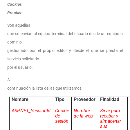
Cookies
Propias:
Son aquellas
que se envían al equipo terminal del usuario desde un equipo o
dominio
gestionado por el propio editor y desde el que se presta el
servicio solicitado
por el usuario.
A
continuación la lista de las que utilizamos:
Nombre
Tipo
Proveedor
Finalidad
ASP.NET_SessionId
Cookie
Nombre
Sirve para
de
de la web
recabar y
sesión
almacenar
sus