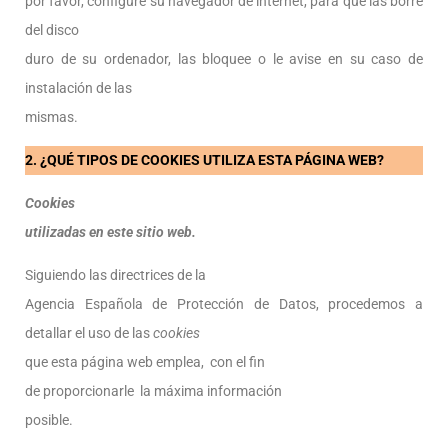
por favor, configure su navegador de internet, para que las borre
del disco
duro de su ordenador, las bloquee o le avise en su caso de
instalación de las
mismas.
2. ¿QUÉ TIPOS DE COOKIES UTILIZA ESTA PÁGINA WEB?
Cookies
utilizadas en este sitio web.
Siguiendo las directrices de la
Agencia Española de Protección de Datos, procedemos a
detallar el uso de las
cookies
que esta página web emplea, con el fin
de proporcionarle la máxima información
posible.