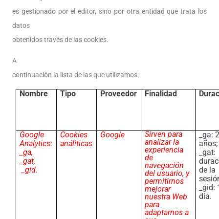
es gestionado por el editor, sino por otra entidad que trata los
datos
obtenidos través de las cookies.
A
continuación la lista de las que utilizamos:
Nombre
Tipo
Proveedor
Finalidad
Durac
Sirven para
Google
Cookies
Google
_ga: 
analizar la
Analytics:
análiticas
años;
experiencia
_ga,
_gat:
de
_gat,
durac
navegación
_gid.
de la
del usuario, y
sesió
permitirnos
_gid: 
mejorar
día.
nuestra Web
para
adaptarnos a