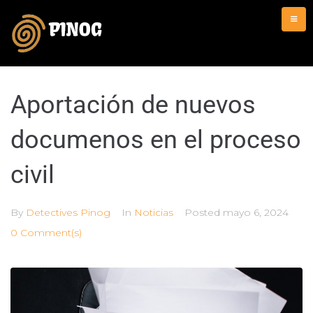
Aportación de nuevos
documenos en el proceso
civil
By
Detectives Pinog
In
Noticias
Posted
mayo 6, 2024
0 Comment(s)