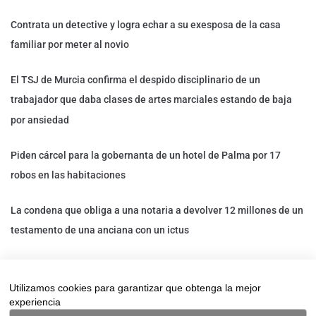
Contrata un detective y logra echar a su exesposa de la casa
familiar por meter al novio
El TSJ de Murcia confirma el despido disciplinario de un
trabajador que daba clases de artes marciales estando de baja
por ansiedad
Piden cárcel para la gobernanta de un hotel de Palma por 17
robos en las habitaciones
La condena que obliga a una notaria a devolver 12 millones de un
testamento de una anciana con un ictus
Un trabajador de Decathlon que estaba de baja es despedido: un
detective privado lo descubrió trabajando en otro
Utilizamos cookies para garantizar que obtenga la mejor
experiencia
establecimiento