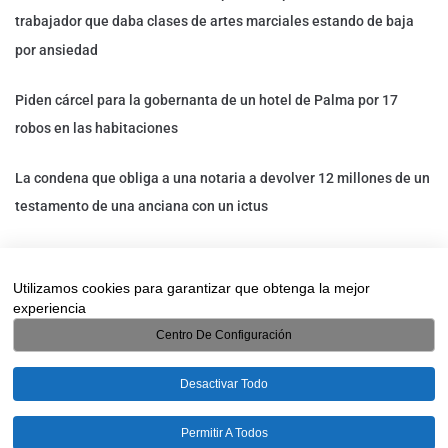
trabajador que daba clases de artes marciales estando de baja
por ansiedad
Piden cárcel para la gobernanta de un hotel de Palma por 17
robos en las habitaciones
La condena que obliga a una notaria a devolver 12 millones de un
testamento de una anciana con un ictus
Un trabajador de Decathlon que estaba de baja es despedido: un
detective privado lo descubrió trabajando en otro
Utilizamos cookies para garantizar que obtenga la mejor
experiencia
establecimiento
Centro De Configuración
Desactivar Todo
HIDE CHATY
© 2025/2026 Detectives Pinog. Todos los derechos reservados.
Política de
Permitir A Todos
Privacidad
Aviso Legal
Política de Cookies