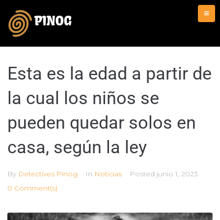
Esta es la edad a partir de
la cual los niños se
pueden quedar solos en
casa, según la ley
By
Detectives Pinog
In
Noticias
Posted
junio 1, 2023
0 Comment(s)