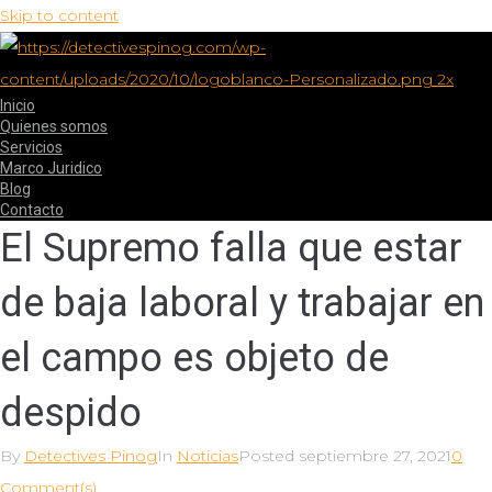
Skip to content
Inicio
Quienes somos
Servicios
Marco Juridico
Blog
Contacto
El Supremo falla que estar
de baja laboral y trabajar en
el campo es objeto de
despido
By
Detectives Pinog
In
Noticias
Posted
septiembre 27, 2021
0
Comment(s)