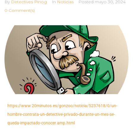
By
Detectives Pinog
In
Noticias
Posted
mayo 30, 2024
0 Comment(s)
https://www.20minutos.es/gonzoo/noticia/5237618/0/un-
hombre-contrata-un-detective-privado-durante-un-mes-se-
queda-impactado-conocer.amp.html