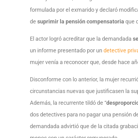
formulada por el exmarido y declaró modifica
de
suprimir la pensión compensatoria
que c
El actor logró acreditar que la demandada
se
un informe presentado por un
detective pri
mujer venía a reconocer que, desde hace añ
Disconforme con lo anterior, la mujer recurr
circunstancias nuevas que justificasen la 
Además, la recurrente tildó de “
desproporci
dos detectives para no pagar una pensión d
demandada advirtió que de la citada grabac
menos con un carácter remunerado.