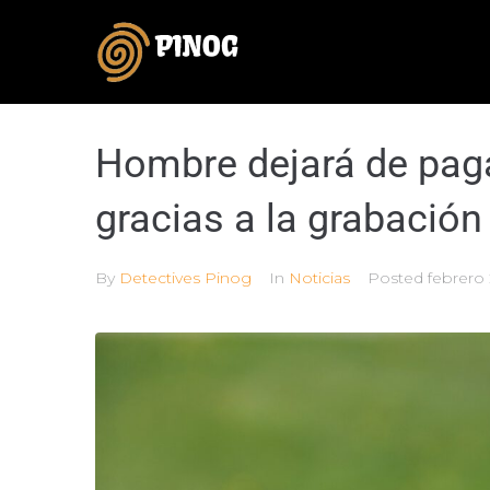
Hombre dejará de paga
gracias a la grabación
By
Detectives Pinog
In
Noticias
Posted
febrero 