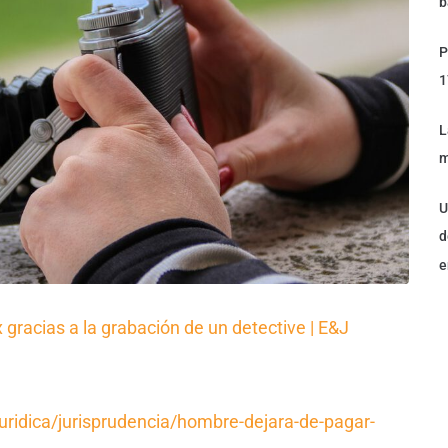
b
P
1
L
m
U
d
e
gracias a la grabación de un detective | E&J
uridica/jurisprudencia/hombre-dejara-de-pagar-