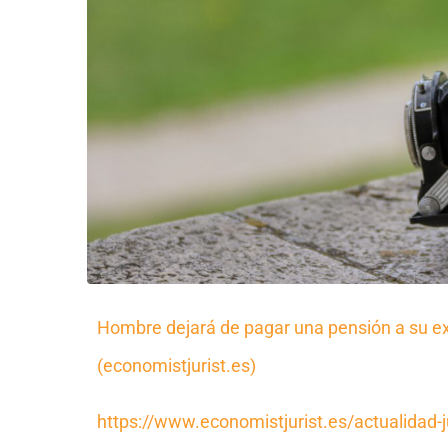
Hombre dejará de pagar una pensión a su ex 
(economistjurist.es)
https://www.economistjurist.es/actualidad-j