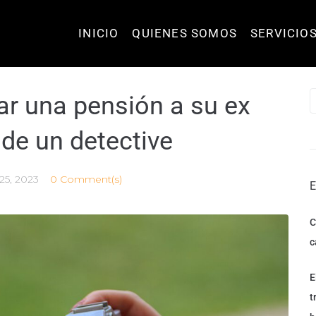
INICIO
QUIENES SOMOS
SERVICIO
r una pensión a su ex
 de un detective
25, 2023
0 Comment(s)
C
c
E
t