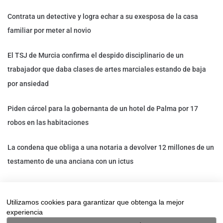
Contrata un detective y logra echar a su exesposa de la casa
familiar por meter al novio
El TSJ de Murcia confirma el despido disciplinario de un
trabajador que daba clases de artes marciales estando de baja
por ansiedad
Piden cárcel para la gobernanta de un hotel de Palma por 17
robos en las habitaciones
La condena que obliga a una notaria a devolver 12 millones de un
testamento de una anciana con un ictus
Un trabajador de Decathlon que estaba de baja es despedido: un
detective privado lo descubrió trabajando en otro
Utilizamos cookies para garantizar que obtenga la mejor
experiencia
establecimiento