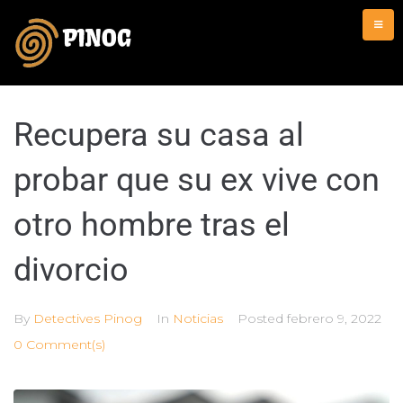
Recupera su casa al
probar que su ex vive con
otro hombre tras el
divorcio
By
Detectives Pinog
In
Noticias
Posted
febrero 9, 2022
0 Comment(s)