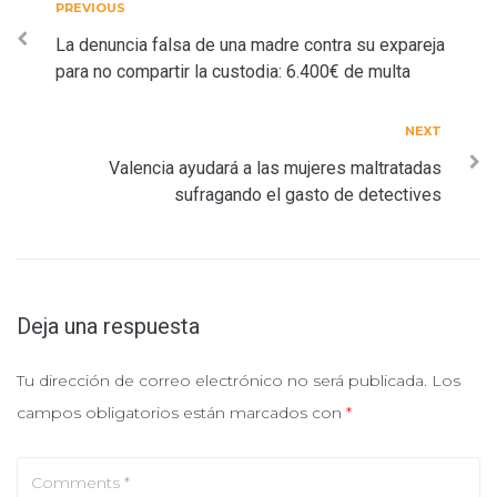
Navegación
Previous
PREVIOUS
de
La denuncia falsa de una madre contra su expareja
para no compartir la custodia: 6.400€ de multa
entradas
Next
NEXT
Valencia ayudará a las mujeres maltratadas
sufragando el gasto de detectives
Deja una respuesta
Tu dirección de correo electrónico no será publicada.
Los
campos obligatorios están marcados con
*