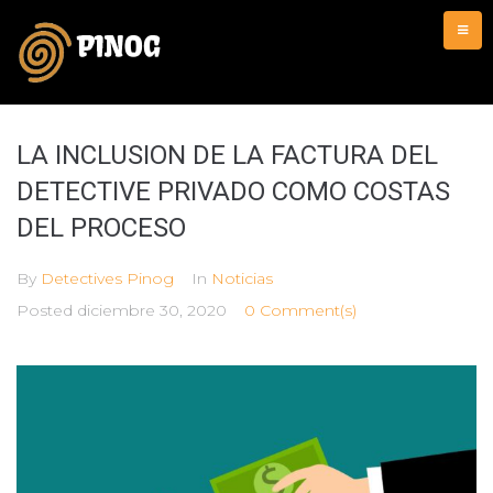
Skip
to
content
LA INCLUSION DE LA FACTURA DEL
DETECTIVE PRIVADO COMO COSTAS
DEL PROCESO
By
Detectives Pinog
In
Noticias
Posted
diciembre 30, 2020
0 Comment(s)