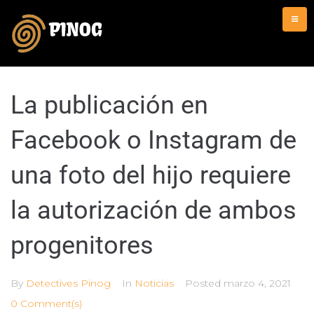
La publicación en
Facebook o Instagram de
una foto del hijo requiere
la autorización de ambos
progenitores
By
Detectives Pinog
In
Noticias
Posted
marzo 4, 2021
0 Comment(s)