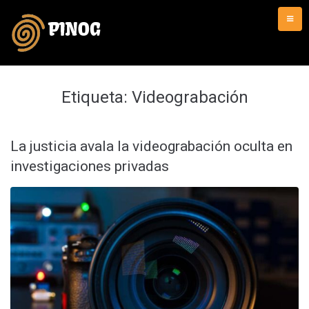
Skip
to
content
Etiqueta:
Videograbación
La justicia avala la videograbación oculta en
investigaciones privadas