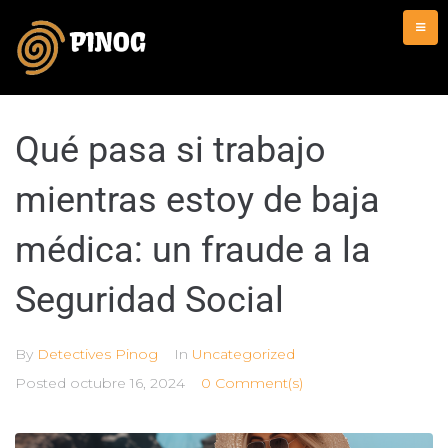
Qué pasa si trabajo
mientras estoy de baja
médica: un fraude a la
Seguridad Social
By
Detectives Pinog
In
Uncategorized
Posted
octubre 16, 2024
0 Comment(s)