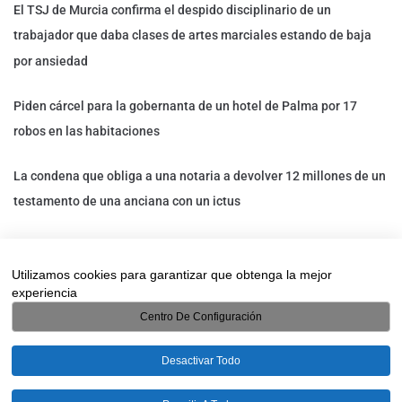
El TSJ de Murcia confirma el despido disciplinario de un
trabajador que daba clases de artes marciales estando de baja
por ansiedad
Piden cárcel para la gobernanta de un hotel de Palma por 17
robos en las habitaciones
La condena que obliga a una notaria a devolver 12 millones de un
testamento de una anciana con un ictus
Un trabajador de Decathlon que estaba de baja es despedido: un
detective privado lo descubrió trabajando en otro
Utilizamos cookies para garantizar que obtenga la mejor
experiencia
establecimiento
Centro De Configuración
Desactivar Todo
HIDE CHATY
© 2025/2026 Detectives Pinog. Todos los derechos reservados.
Política de